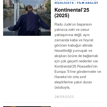
HIGHLIGHTS
/
FILM ANALIZI
Kontinental’25
(2025)
Radu Jude’un başarısını
yalnızca zeki ve cesur
yaklaşımına değil, aynı
zamanda kaba ve hoyrat
görünen kabuğun altında
hissettirdiği yumuşak ve
akışkan özüne de bağlamak
için çok geçerli nedenler var.
Kontinental’25 Rossellini’nin
Europa ’51ine göndermeler ve
Haneke’nin orta sınıf
eleştirilerine yakın duran
üslubuyla,
28/09/2025