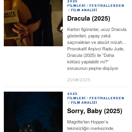
2025
FILMLERI
/
FESTIVALLERDEN
/
FILM ANALIZI
Dracula (2025)
Karton figüranlar, ucuz Dracula
gösterileri, yapay zekâ
saçmalıkları ve absürt mizah…
Provokatif Arşivci Radu Jude,
Dracula (2025) ile “Daha
kötüsü yapılabilir mi?”
sorusunun peşine düşüyor.
21/08/2025
2025
FILMLERI
/
FESTIVALLERDEN
/
FILM ANALIZI
Sorry, Baby (2025)
Magritte’ten Hopper’a
tekinsizliğin merkezinde,