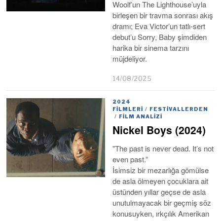
Woolf’un The Lighthouse’uyla
birleşen bir travma sonrası akış
dramı; Eva Victor’un tatlı-sert
debut’u Sorry, Baby şimdiden
harika bir sinema tarzını
müjdeliyor.
14/08/2025
2024
FILMLERI
/
FESTIVALLERDEN
/
FILM ANALIZI
Nickel Boys (2024)
"The past is never dead. It’s not
even past.”
İsimsiz bir mezarlığa gömülse
de asla ölmeyen çocuklara ait
üstünden yıllar geçse de asla
unutulmayacak bir geçmiş söz
konusuyken, ırkçılık Amerikan