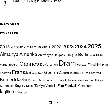
Gaav (1969)
için
Taner Yurttagül
INSTAGRAM
ETIKETLER
2025
2024
2023
2015
2022
2021
2016
2017
2018
2019
Almanya
Amerika
Berlinale
Belçika
Animasyon
Belgesel
Bilim-
Dram
Cannes
David Lynch
Filmekimi
kurgu
Fantazi
Film
Biyografi
Fransa
Gerilim
Gizem
Istanbul Film Festivali
Festivali
Gaspar Noé
Komedi
Korku
Romantik
Romanya
Radu Jude
Stranger Things
Macera
Suç
Türkiye
Venedik Film Festivali
Yunanistan
Sundance
TV Dizisi
İngiltere
İtalya
Şili