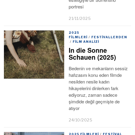
portresi
21/11/2025
2025
FILMLERI
/
FESTIVALLERDEN
/
FILM ANALIZI
In die Sonne
Schauen (2025)
Bedenin ve mekanların sessiz
hafızasını konu eden filmde
nesilden nesile kadın
hikayelerini dinlerken fark
ediyoruz, zaman sadece
şimdide değil geçmişte de
atıyor
24/10/2025
2025 FILMLERI
/
FESTIVAL