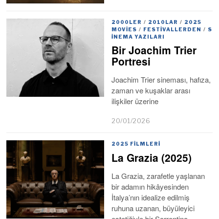
2000LER
/
2010LAR
/
2025
MOVIES
/
FESTIVALLERDEN
/
S
INEMA YAZILARI
Bir Joachim Trier
Portresi
Joachim Trier sineması, hafıza,
zaman ve kuşaklar arası
ilişkiler üzerine
20/01/2026
2025 FILMLERI
La Grazia (2025)
La Grazia, zarafetle yaşlanan
bir adamın hikâyesinden
İtalya’nın idealize edilmiş
ruhuna uzanan, büyüleyici
estetiğiyle bir Sorrentino