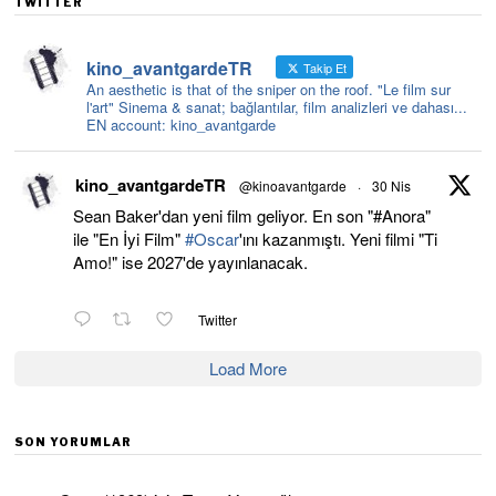
TWITTER
kino_avantgardeTR
Takip Et
An aesthetic is that of the sniper on the roof. "Le film sur
l'art" Sinema & sanat; bağlantılar, film analizleri ve dahası...
EN account: kino_avantgarde
kino_avantgardeTR
@kinoavantgarde
·
30 Nis
Sean Baker'dan yeni film geliyor. En son "#Anora"
ile "En İyi Film"
#Oscar
'ını kazanmıştı. Yeni filmi "Ti
Amo!" ise 2027'de yayınlanacak.
Twitter
Load More
SON YORUMLAR