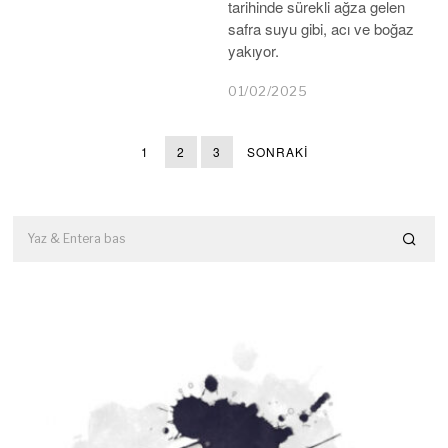
tarihinde sürekli ağza gelen
safra suyu gibi, acı ve boğaz
yakıyor.
01/02/2025
1
2
3
SONRAKI