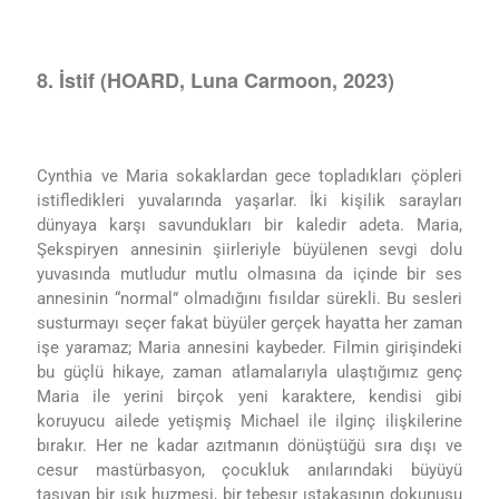
8. İstif (HOARD, Luna Carmoon, 2023)
Cynthia ve
Maria sokaklardan gece topladıkları çöpleri
istifledikleri yuvalarında yaşarlar. İki kişilik sarayları
dünyaya karşı savundukları bir kaledir adeta. Maria,
Şekspiryen annesinin şiirleriyle büyülenen sevgi dolu
yuvasında mutludur mutlu olmasına da içinde bir ses
annesinin “normal” olmadığını fısıldar sürekli. Bu sesleri
susturmayı seçer fakat büyüler gerçek hayatta her zaman
işe yaramaz; Maria annesini kaybeder. Filmin girişindeki
bu güçlü hikaye, zaman atlamalarıyla ulaştığımız genç
Maria ile yerini birçok yeni karaktere, kendisi gibi
koruyucu ailede yetişmiş Michael ile ilginç ilişkilerine
bırakır. Her ne kadar azıtmanın dönüştüğü sıra dışı ve
cesur mastürbasyon, çocukluk anılarındaki büyüyü
taşıyan bir ışık huzmesi, bir tebeşır ıstakasının dokunuşu