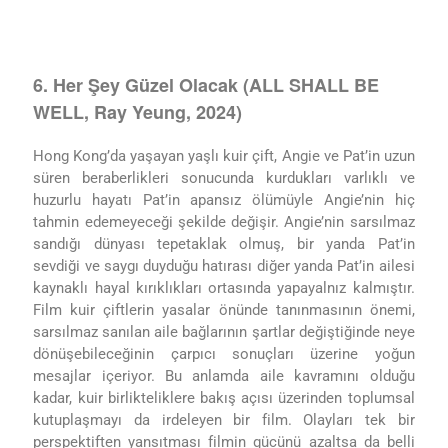
6. Her Şey Güzel Olacak (ALL SHALL BE
WELL, Ray Yeung, 2024)
Hong Kong’da yaşayan yaşlı kuir çift, Angie ve Pat’in uzun
süren beraberlikleri sonucunda kurdukları varlıklı ve
huzurlu hayatı Pat’in apansız ölümüyle Angie’nin hiç
tahmin edemeyeceği şekilde değişir. Angie’nin sarsılmaz
sandığı dünyası tepetaklak olmuş, bir yanda Pat’in
sevdiği ve saygı duyduğu hatırası diğer yanda Pat’in ailesi
kaynaklı hayal kırıklıkları ortasında yapayalnız kalmıştır.
Film kuir çiftlerin yasalar önünde tanınmasının önemi,
sarsılmaz sanılan aile bağlarının şartlar değiştiğinde neye
dönüşebileceğinin çarpıcı sonuçları üzerine yoğun
mesajlar içeriyor. Bu anlamda aile kavramını olduğu
kadar, kuir birlikteliklere bakış açısı üzerinden toplumsal
kutuplaşmayı da irdeleyen bir film. Olayları tek bir
perspektiften yansıtması filmin gücünü azaltsa da belli