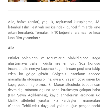
Aile, hafıza (anılar), yaşlılık, toplumsal kutuplaşma; 43.
İstanbul Film Festivali seçkisindeki güncel filmlerde öne
çıkan temalardı. Temalar, ilk 10 beğeni sıralaması ve kısa
kısa film yorumları :
Aile
Bitkiler polenlerini ve tohumlarını olabildiğince uzağa
ulaştırmaya çalışır, güçlü nesiller için. Söz konusu
insansa, aile nereye kaçarsa kaçsın insanı
peşi sıra takip
eden bir gölge gibidir. G
ölgesiz insanların sadece
masallarda olduğunu biliriz, oysa ki y
aşam boyu süren bu
kaçış çabası hiç bitmez.
Bir Macar ailesinde, babasından
devraldığı mirasını oğluna zorla bırakmaya çalışan baba
(Her Şeyin Açıklaması), kayıp annelerinin ardından üç
kişilik ailelerini yaratan kız kardeşlerin maceraları
(Cennet Tehlikede), duygusal yoksunluğun pençesindeki