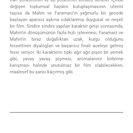
değişen toplumsal hayatın kutuplaşmasının izlerini
taşısa da Mahin ve Faramarz’ın yağmurlu bir gecede
başlayan apansız aşkına odaklanmış duygusal ve neşeli
bir film. Sindire sindire yapılan karakter girişi sonrasında,
Mahin’in dönüşümünün fazla hızlı işlenmesi, Faramarz ve
Mahin’in biraz doğallıktan uzak, kurgu olduğunu
hissettiren diyalogları ve başarısız finali aceleye gelmiş
hissi veriyor. İki karakterin tıpkı ağır ağır pişen bir yemek
gibi, yavaş yavaş pişmesi, aromalarının birbirine
karışması halinde unutulmaz bir film olabilecekken,
maalesef bu şansı kaçırmış gibi.