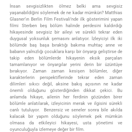
İnsan sevgisizlikten ölmez belki ama sevgisiz
yaşanabildiğini söylemek de ne kadar mümkün?
Matthias
Glasner
‘ın Berlin Film Festivali’nde ilk gösterimini yapan
filmi Sterben beş bölüm halinde perdesini kaldırdığı
hikayesinde sevgisiz bir aileyi ve sürekli tekrar eden
duygusal yoksunluk şemasını anlatıyor. İzleyiciyi ilk iki
bölümde baş başa bıraktığı bakıma muhtaç anne ve
babanın yalnızlığı çocuklara karşı bir önyargı geliştirse de
takip eden
bölümlerde hikayenin eksik parçaları
tamamlanıyor ve önyargılar yerini derin bir üzüntüye
bırakıyor. Zaman zaman kesişen bölümler, diğer
karakterlerin perspektiflerinde tekrar eden zaman
dilimleri sıkıcı değil, aksine bakış açısının ne kadar
önemli olduğunu gösterdiğinden dikkat çekici. Bu
anlamda hikaye, ailenin her ferdinin gözünden birer
bölümle anlatılarak, izleyicinin merak ve ilgisini sürekli
canlı tutuluyor. B
enzersiz ve seneler sonra bile akılda
kalacak bir yapım olduğunu söylemek pek mümkün
olmasa da
etkileyici hikayesi, usta yönetimi ve
oyunculuğuyla izlemeye değer bir film.