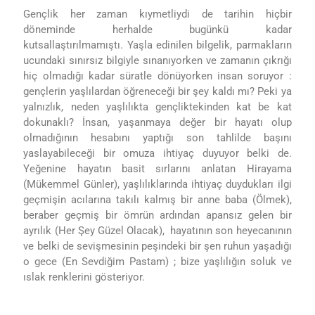
Gençlik her zaman kıymetliydi de tarihin hiçbir
döneminde herhalde bugünkü kadar
kutsallaştırılmamıştı. Yaşla edinilen bilgelik, parmakların
ucundaki sınırsız bilgiyle sınanıyorken ve zamanın çıkrığı
hiç olmadığı kadar süratle dönüyorken insan soruyor :
gençlerin yaşlılardan öğreneceği bir şey kaldı mı? Peki ya
yalnızlık, neden yaşlılıkta gençliktekinden kat be kat
dokunaklı? İnsan, yaşanmaya değer bir hayatı olup
olmadığının hesabını yaptığı son tahlilde başını
yaslayabileceği bir omuza ihtiyaç duyuyor belki de.
Yeğenine hayatın basit sırlarını anlatan Hirayama
(Mükemmel Günler), yaşlılıklarında ihtiyaç duydukları ilgi
geçmişin acılarına takılı kalmış bir anne baba (Ölmek),
beraber geçmiş bir ömrün ardından apansız gelen bir
ayrılık (Her Şey Güzel Olacak), hayatının son heyecanının
ve belki de sevişmesinin peşindeki bir şen ruhun yaşadığı
o gece (En Sevdiğim Pastam) ; bize yaşlılığın soluk ve
ıslak renklerini gösteriyor.