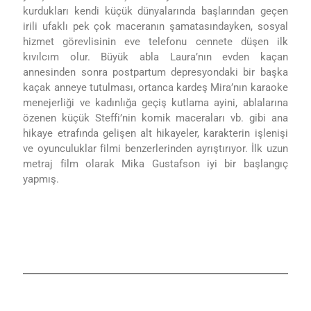
kurdukları kendi küçük dünyalarında başlarından geçen
irili ufaklı pek çok maceranın şamatasındayken, sosyal
hizmet görevlisinin eve telefonu cennete düşen ilk
kıvılcım olur. Büyük abla Laura’nın evden kaçan
annesinden sonra postpartum depresyondaki bir başka
kaçak anneye tutulması, ortanca kardeş Mira’nın karaoke
menejerliği ve
kadınlığa geçiş kutlama ayini, ablalarına
özenen küçük Steffi’nin komik maceraları vb.
gibi ana
hikaye etrafında gelişen alt hikayeler, karakterin işlenişi
ve oyunculuklar filmi benzerlerinden ayrıştırıyor. İlk uzun
metraj film olarak
Mika Gustafson iyi bir başlangıç
yapmış.