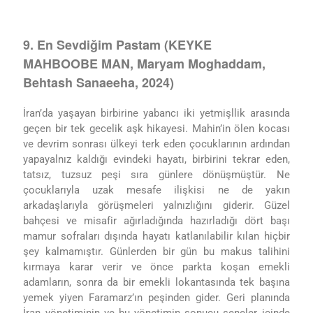
9. En Sevdiğim Pastam (KEYKE
MAHBOOBE MAN, Maryam Moghaddam,
Behtash Sanaeeha, 2024)
İran’da yaşayan birbirine yabancı iki yetmişllik arasında
geçen bir tek gecelik aşk hikayesi. Mahin’in ölen kocası
ve devrim sonrası ülkeyi terk eden çocuklarının ardından
yapayalnız kaldığı evindeki hayatı, birbirini tekrar eden,
tatsız, tuzsuz peşi sıra günlere dönüşmüştür. Ne
çocuklarıyla uzak mesafe ilişkisi ne de yakın
arkadaşlarıyla görüşmeleri yalnızlığını giderir. Güzel
bahçesi ve misafir ağırladığında hazırladığı dört başı
mamur sofraları dışında hayatı katlanılabilir kılan hiçbir
şey kalmamıştır. Günlerden bir gün bu makus talihini
kırmaya karar verir ve önce parkta koşan emekli
adamların, sonra da bir emekli lokantasında tek başına
yemek yiyen Faramarz’ın peşinden gider. Geri planında
İran yönetiminin ve bu yönetimin sonucu seneler içinde